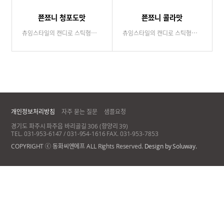
쬰쬬니 청포도맛
쬰쬬니 콜라맛
츄잉스타일의 캔디로 스틱형태라 잡고 먹기 편한 아이들에게 최고 인기 제품입니다.
츄잉스타일의 캔디로 스틱형태라 잡고 먹기 편한 아이들에게 최고 인기 제품입니다.
개인정보처리방침
자주 묻는 질문
샘플요청
경기도 파주시 파주읍 바리골길 306 (향양리 39)
TEL. 031-953-6147 / 031-954-1616 FAX. 031-953-7853
COPYRIGHT ⓒ 동화씨엔에프 ALL Rights Reserved.
Design by Soluway.