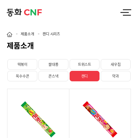
제품소개
캔디 시리즈
제품소개
떡볶이
쌀대롱
트위스트
새우칩
옥수수콘
콘스낵
캔디
약과