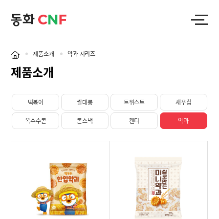
제품소개
약과 시리즈
제품소개
떡볶이
쌀대롱
트위스트
새우칩
옥수수콘
콘스낵
캔디
약과